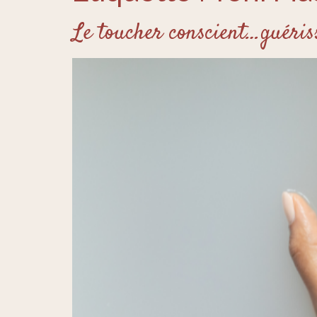
Le toucher conscient…guéris