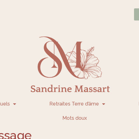
uels
Retraites Terre d’âme
Mots doux
ssage