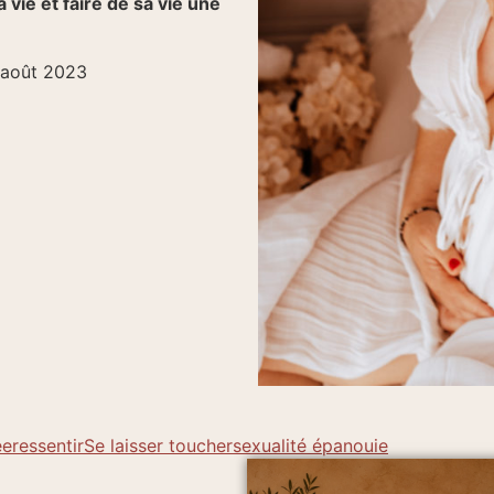
vie et faire de sa vie une
3 août 2023
ée
ressentir
Se laisser toucher
sexualité épanouie