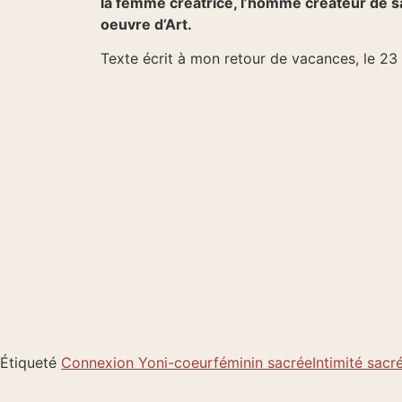
la femme créatrice, l’homme créateur de sa 
oeuvre d’Art.
Texte écrit à mon retour de vacances, le 2
Étiqueté
Connexion Yoni-coeur
féminin sacrée
Intimité sacr