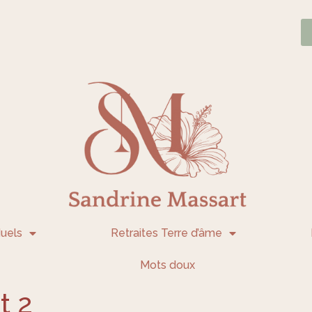
uels
Retraites Terre d’âme
Mots doux
t 2